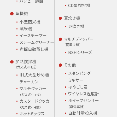
ハッピー鏡餅
CD型撹拌機
蒸機械
豆炊き機
小型蒸米機
豆炊き機
蒸米機
イースチーマー
マルチディッパー
スチームクリーナー
（蜜漬け機）
赤飯自動蒸し機
BSHシリーズ
加熱撹拌機
その他
（ガス式・IH式）
スタンピング
IH式大型炒め機
ミキサー
チャーカン
はやごし君
マルチクッカー
ワイヤレス温度計
（ガス式・IH式）
ホイップセンサー
カスタードクッカー
（導電率計）
（ガス式・IH式）
自動計量投入機
ホットミックス