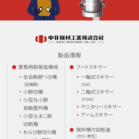
製品情報
業務用餅製造機械
フードミキサー
全自動餅つき機
一軸式ミキサー
（全種類）
（SM）
小餅切機
二軸式ミキサー
小型丸小餅
（FDM）
サニタリーミキサー
自動整列機
アームミキサー
小型なまこ餅
切断機
撹拌機付回転釜
わらび餅切り機
（ガス・蒸気）