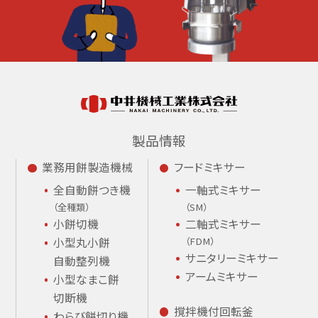
製品情報
業務用餅製造機械
フードミキサー
全自動餅つき機
一軸式ミキサー
（全種類）
（SM）
小餅切機
二軸式ミキサー
小型丸小餅
（FDM）
サニタリーミキサー
自動整列機
アームミキサー
小型なまこ餅
切断機
撹拌機付回転釜
わらび餅切り機