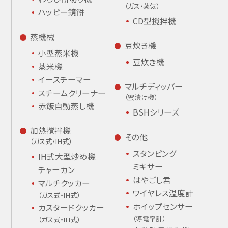
（ガス・蒸気）
ハッピー鏡餅
CD型撹拌機
蒸機械
豆炊き機
小型蒸米機
豆炊き機
蒸米機
イースチーマー
マルチディッパー
スチームクリーナー
（蜜漬け機）
赤飯自動蒸し機
BSHシリーズ
加熱撹拌機
その他
（ガス式・IH式）
スタンピング
IH式大型炒め機
ミキサー
チャーカン
はやごし君
マルチクッカー
ワイヤレス温度計
（ガス式・IH式）
ホイップセンサー
カスタードクッカー
（導電率計）
（ガス式・IH式）