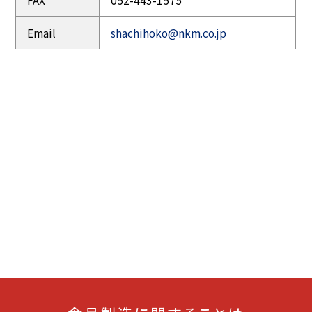
FAX
052-443-1575
Email
shachihoko@nkm.co.jp