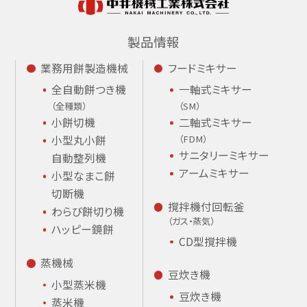
製品情報
業務用餅製造機械
フードミキサー
全自動餅つき機
一軸式ミキサー
（全種類）
（SM）
小餅切機
二軸式ミキサー
小型丸小餅
（FDM）
サニタリーミキサー
自動整列機
アームミキサー
小型なまこ餅
切断機
撹拌機付回転釜
わらび餅切り機
（ガス・蒸気）
ハッピー鏡餅
CD型撹拌機
蒸機械
豆炊き機
小型蒸米機
豆炊き機
蒸米機