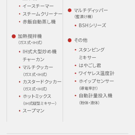
イースチーマー
マルチディッパー
スチームクリーナー
（蜜漬け機）
赤飯自動蒸し機
BSHシリーズ
加熱撹拌機
その他
（ガス式・IH式）
スタンピング
IH式大型炒め機
ミキサー
チャーカン
はやごし君
マルチクッカー
ワイヤレス温度計
（ガス式・IH式）
ホイップセンサー
カスタードクッカー
（導電率計）
（ガス式・IH式）
自動計量投入機
ホットミックス
（粉体・液体）
（IH式縦型ミキサー）
スープマン