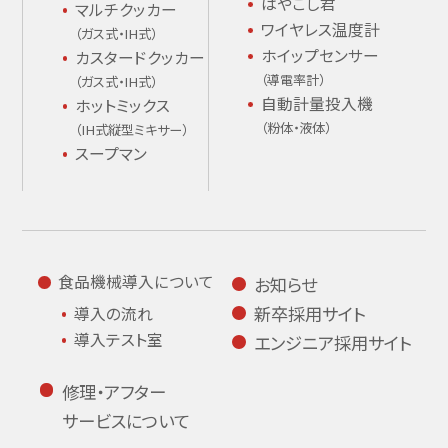
はやごし君
マルチクッカー
ワイヤレス温度計
（ガス式・IH式）
ホイップセンサー
カスタードクッカー
（導電率計）
（ガス式・IH式）
自動計量投入機
ホットミックス
（粉体・液体）
（IH式縦型ミキサー）
スープマン
食品機械導入について
お知らせ
新卒採用サイト
導入の流れ
導入テスト室
エンジニア採用サイト
修理・アフター
サービスについて