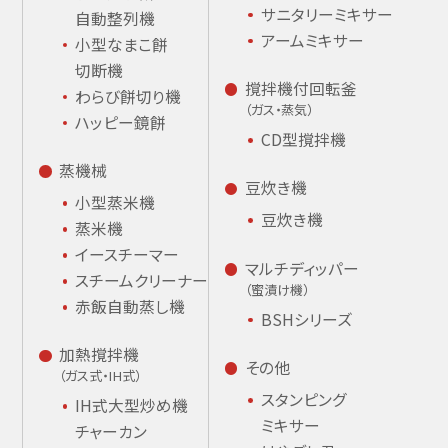
サニタリーミキサー
自動整列機
アームミキサー
小型なまこ餅
切断機
撹拌機付回転釜
わらび餅切り機
（ガス・蒸気）
ハッピー鏡餅
CD型撹拌機
蒸機械
豆炊き機
小型蒸米機
豆炊き機
蒸米機
イースチーマー
マルチディッパー
スチームクリーナー
（蜜漬け機）
赤飯自動蒸し機
BSHシリーズ
加熱撹拌機
その他
（ガス式・IH式）
スタンピング
IH式大型炒め機
ミキサー
チャーカン