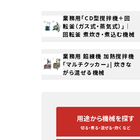
業務用「CD型撹拌機＋回
転釜（ガス式・蒸気式）」｜
回転釜 煮炊き・煮込む機械
業務用 餡練機 加熱撹拌機
「マルチクッカー」| 炊きな
がら混ぜる機械
用途から
機械を探す
切る・煮る・混ぜる・炊く など