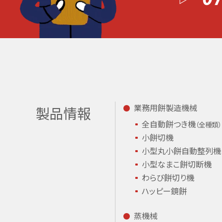
業務用餅製造機械
製品情報
全自動餅つき機
（全種類）
小餅切機
小型丸小餅
自動整列機
小型なまこ餅
切断機
わらび餅切り機
ハッピー鏡餅
蒸機械