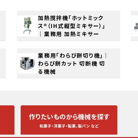
加熱撹拌機「ホットミック
ス®（IH式縦型ミキサー）」
｜業務用 加熱ミキサー
業務用「わらび餅切り機」｜
わらび餅カット 切断機 切
る機械
作りたいものから
機械を探す
和菓子・洋菓子・製菓、製パン など