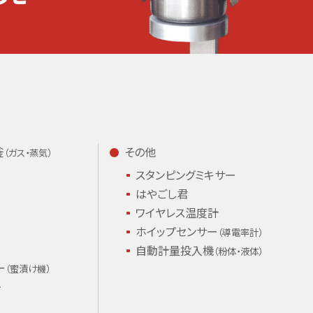
釜
その他
（ガス・蒸気）
スタンピング
ミキサー
はやごし君
ワイヤレス温度計
ホイップセンサー
（導電率計）
自動計量投入機
（粉体・液体）
ー
（蜜漬け機）
ズ