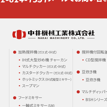
加熱撹拌機
撹拌機付回転
（ガス式・IH式）
IH式大型炒め機
チャーカン
CD型撹拌機
マルチクッカー
（ガス式・IH式）
豆炊き機
カスタードクッカー
（ガス式・IH式）
ホットミックス
豆炊き機
（IH式縦型ミキサー）
スープマン
マルチディッパ
フードミキサー
BSHシリー
一軸式ミキサー
（SM）