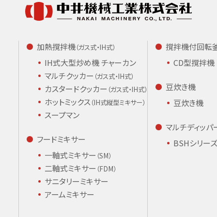
加熱撹拌機
撹拌機付回転
（ガス式・IH式）
IH式大型炒め機
チャーカン
CD型撹拌機
マルチクッカー
（ガス式・IH式）
豆炊き機
カスタードクッカー
（ガス式・IH式）
ホットミックス
豆炊き機
（IH式縦型ミキサー）
スープマン
マルチディッパ
フードミキサー
BSHシリー
一軸式ミキサー
（SM）
二軸式ミキサー
（FDM）
サニタリーミキサー
アームミキサー