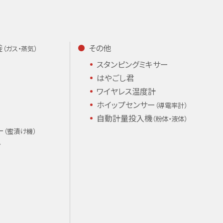
釜
その他
（ガス・蒸気）
スタンピング
ミキサー
はやごし君
ワイヤレス温度計
ホイップセンサー
（導電率計）
自動計量投入機
（粉体・液体）
ー
（蜜漬け機）
ズ