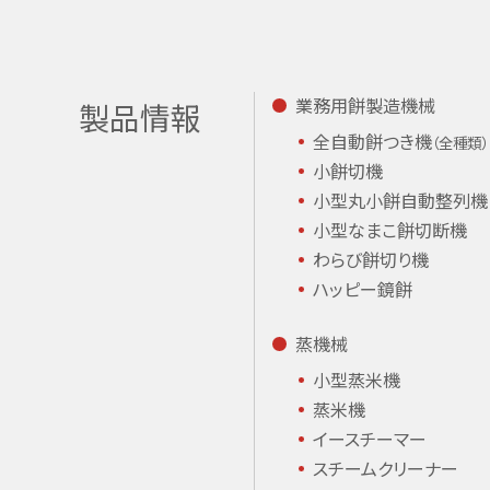
業務用餅製造機械
製品情報
全自動餅つき機
（全種類）
小餅切機
小型丸小餅
自動整列機
小型なまこ餅
切断機
わらび餅切り機
ハッピー鏡餅
蒸機械
小型蒸米機
蒸米機
イースチーマー
スチームクリーナー