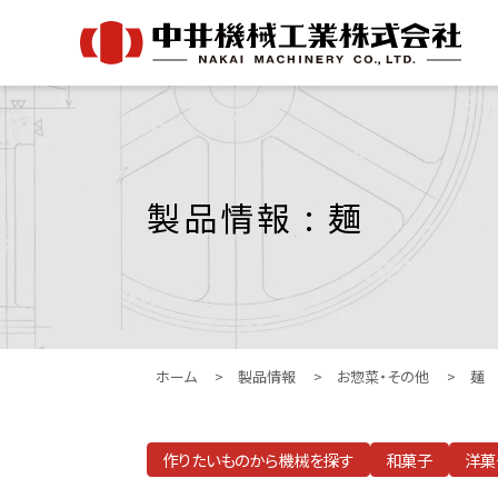
製品情報 : 麺
ホーム
>
製品情報
>
お惣菜・その他
>
麺
作りたいものから機械を探す
和菓子
洋菓